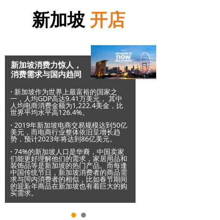
新加坡
开店
新加坡消费力惊人，
消费需求与国内趋同
·
新加坡作为世界上最富裕的国家之
一，人均GDP高达9.41万美元， 其中
"));
合作流程
人均电商消费金额为1,222.4美金，比
世界平均水平高126.4%。
·
2019年新加坡电商交易规模达到50亿
美元，而电商行业整体依旧呈增长趋
专业的人 做专业的事
势，预计2023年将达到86亿美元。
专业的人 做专业的事
亚马逊店铺孵化 一站式品牌运营
·
74%的新加坡人口是华裔，中国卖家
们能更好理解他们的需求，家居用品和
亚马逊店铺孵化 一站式品牌运营
装饰品等是新加坡的热门产品。而每逢
中国传统节日，新加坡消费者的商品需
专业的人 做专业的事
求与国内消费者的相似，比如春节期间
"));
亚马逊店铺孵化 一站式品牌运营
的迎新年商品在新加坡也有着巨大的购
买需求。